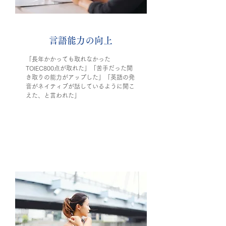
言語能力の向上
「長年かかっても取れなかった
TOIEC800点が取れた」「
苦手だった聞
き取りの能力がアップした」「英語の発
音がネイティブが話しているように聞こ
えた、と言われた」
2