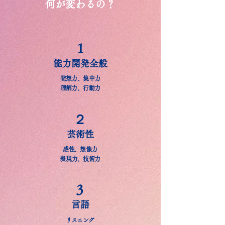
何が変わるの？
1
能力開発全般
発想力、集中力
理解力、行動力
２
芸術性
感性、想像力
​表現力、技術力
3
言語
リスニング