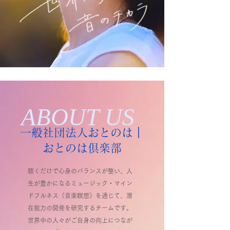
ABOUT US
一般社団法人おとのは
｜
おとのは
倶楽部
聴くだけで心身のバランスが整い、人
生が豊かになるミュージック・マイン
ドフルネス（音楽瞑想）を通じて、潜
在能力の開発を研究するチームです。
世界中の人々がご自身の向上につなが