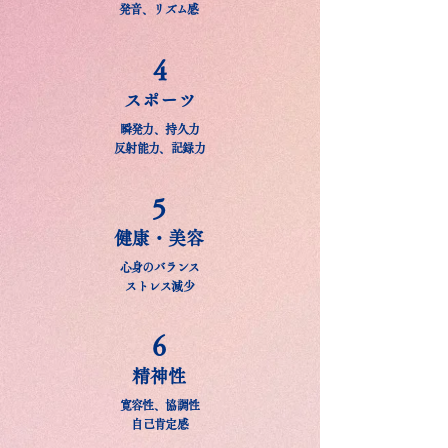
​発音、リズム感
4
スポーツ
瞬発力、持久力
反射能力、記録力
5
健康・美容
心身のバランス
​ストレス減少
6
精神性
寛容性、協調性
​自己肯定感